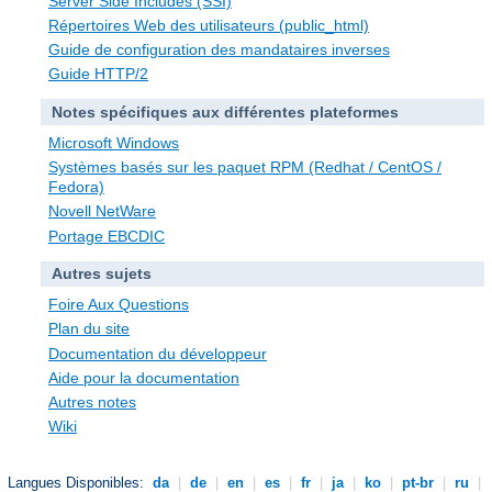
Server Side Includes (SSI)
Répertoires Web des utilisateurs (public_html)
Guide de configuration des mandataires inverses
Guide HTTP/2
Notes spécifiques aux différentes plateformes
Microsoft Windows
Systèmes basés sur les paquet RPM (Redhat / CentOS /
Fedora)
Novell NetWare
Portage EBCDIC
Autres sujets
Foire Aux Questions
Plan du site
Documentation du développeur
Aide pour la documentation
Autres notes
Wiki
Langues Disponibles:
da
|
de
|
en
|
es
|
fr
|
ja
|
ko
|
pt-br
|
ru
|